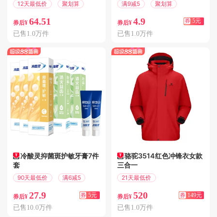
12天最低价
聚划算
满9减5
聚划算
64.51
4.9
券
5元
券后¥
券后¥
已售1.0万件
已售1.0万件
冷酸灵抑菌斑护敏牙膏7件
骆驼3514红色冲锋衣女款
套
三合一
90天最低价
满6减5
21天最低价
满339减149
27.9
520
券
5元
券
149元
券后¥
券后¥
已售10.0万件
已售1.0万件