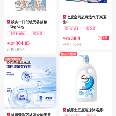
七度空间超薄透气干爽卫
诚实一口低敏无谷猫粮
生巾
1.5kg*4包
满1.01减1
聚划算
15天最低价
聚划算
38.9
券
1元
券后¥
304.05
券后¥
已售1.0万件
已售1.0万件
威露士五度清凉沐浴露1L
猫超臻选万益蓝全能肠胃