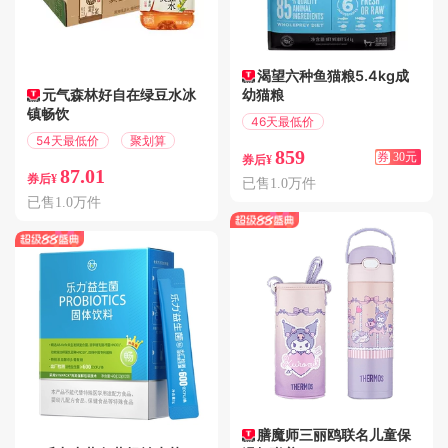
渴望六种鱼猫粮5.4kg成
元气森林好自在绿豆水冰
幼猫粮
镇畅饮
46天最低价
满30.01减30
54天最低价
聚划算
859
券
30元
券后¥
87.01
券后¥
已售1.0万件
已售1.0万件
膳魔师三丽鸥联名儿童保