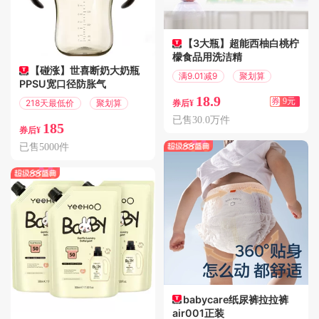
【3大瓶】超能西柚白桃柠
檬食品用洗洁精
【碰涨】世喜断奶大奶瓶
满9.01减9
聚划算
PPSU宽口径防胀气
18.9
券
9元
218天最低价
聚划算
券后¥
已售30.0万件
185
券后¥
已售5000件
babycare纸尿裤拉拉裤
air001正装