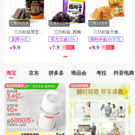
用户156****3624在1分钟前下单成功
用户186****7008在9分钟前下单成功
用户158****1788在1分钟前下单成功
已售1.0万件
已售8.0万件
已售1.0万件
用户157****7611在7分钟前下单成功
三只松鼠黑芝麻核桃软糕210g
三只松鼠_西梅干【250g】约50颗
三只松鼠干脆面蟹黄味14g*32包
用户186****4032在4分钟前下单成功
直降10元
官方立减15%
限时补贴10.97元
淘金币频道抵扣
88VIP专享95折
淘金币频道抵扣
9.9
用户188****3393在5分钟前下单成功
7.9
9.9
券
2元
券
1元
￥
￥
￥
0.2元
1.19元
用户189****2350在9分钟前下单成功
用户155****9461在3分钟前下单成功
淘宝
京东
拼多多
唯品会
考拉
抖音电商