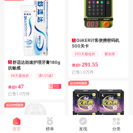
GiiKER计客便携密码机
500关卡
253天最低价
聚划算
舒适达劲速护理牙膏180g
291.55
券后¥
抗敏感
已售1.0万件
58天最低价
满1.01减1
47
券
1元
券后¥
已售1.0万件
首页
榜单
发现
分类