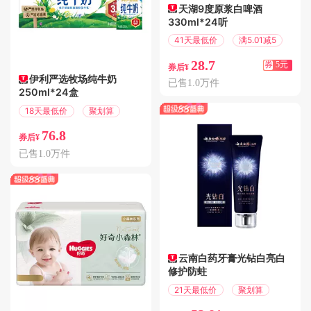
天湖9度原浆白啤酒
330ml*24听
41天最低价
满5.01减5
28.7
券
5元
券后¥
伊利严选牧场纯牛奶
已售1.0万件
250ml*24盒
18天最低价
聚划算
76.8
券后¥
已售1.0万件
云南白药牙膏光钻白亮白
修护防蛀
21天最低价
聚划算