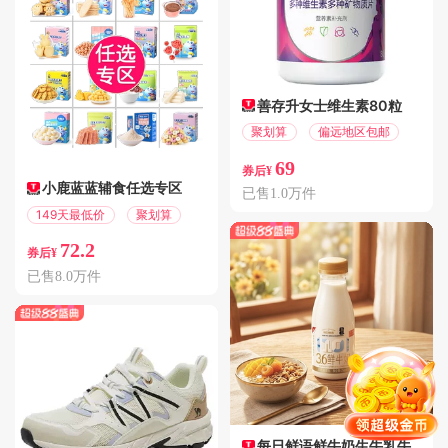
善存升女士维生素80粒
聚划算
偏远地区包邮
69
券后¥
小鹿蓝蓝辅食任选专区
已售1.0万件
149天最低价
聚划算
72.2
券后¥
已售8.0万件
每日鲜语鲜牛奶生牛乳牛