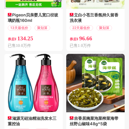
Pigeon贝亲婴儿宽口径玻
立白小苍兰香氛持久留香
璃奶瓶160ml
洗衣液
13天最低价
聚划算
22天最低价
聚划算
134.25
96.66
券后¥
券后¥
已售10.0万件
已售1.0万件
滋源无硅油精油洗发水三
吉香居腌菜泡菜榨菜海带
重控油
丝野山椒味48g*5袋