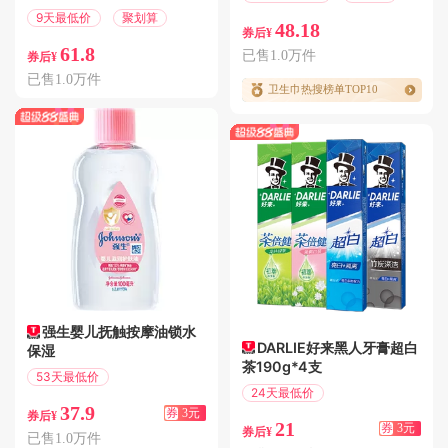
9天最低价
聚划算
48.18
券后¥
61.8
已售1.0万件
券后¥
已售1.0万件
卫生巾热搜榜单TOP10
强生婴儿抚触按摩油锁水
DARLIE好来黑人牙膏超白
保湿
茶190g*4支
53天最低价
24天最低价
满3.01减3
37.9
满3.01减3
券
3元
券后¥
21
券
3元
券后¥
已售1.0万件