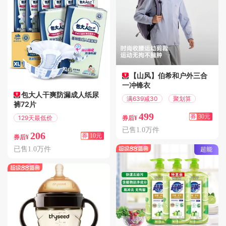
【山风】伯希和户外三合
一冲锋衣
包大人干爽防漏成人纸尿
满639减30
聚划算
裤72片
499
券
30元
129天最低价
券后¥
满10.01减10
已售1.0万件
206
券
10元
券后¥
已售1.0万件
超能