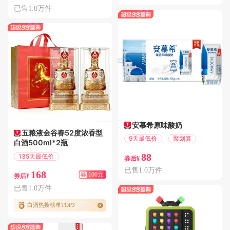
已售1.0万件
新品
安慕希原味酸奶
五粮液金谷春52度浓香型
9天最低价
聚划算
白酒500ml*2瓶
88
135天最低价
券后¥
满100.01减100
已售1.0万件
168
券
100元
券后¥
已售1.0万件
白酒热搜榜单TOP3