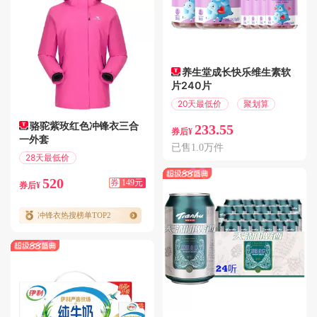
养生堂成长快乐维生素软
片240片
20天最低价
聚划算
骆驼紫玫红色冲锋衣三合
233.55
券后¥
一外套
已售1.0万件
28天最低价
满339减149
520
券
149元
券后¥
冲锋衣热搜榜单TOP2