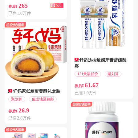
265
券
5元
券后¥
已售1.0万件
舒适达抗敏感牙膏舒缓酸
疼
121天最低价
聚划算
61.67
券后¥
轩妈家低糖蛋黄酥礼盒装
已售1.0万件
聚划算
偏远地区包邮
26.9
券后¥
已售2.0万件