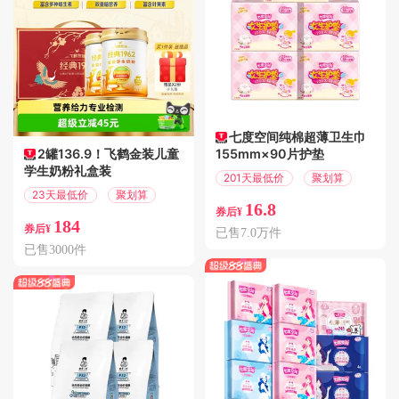
七度空间纯棉超薄卫生巾
2罐136.9！飞鹤金装儿童
155mm×90片护垫
学生奶粉礼盒装
201天最低价
聚划算
23天最低价
聚划算
16.8
券后¥
184
券后¥
已售7.0万件
已售3000件