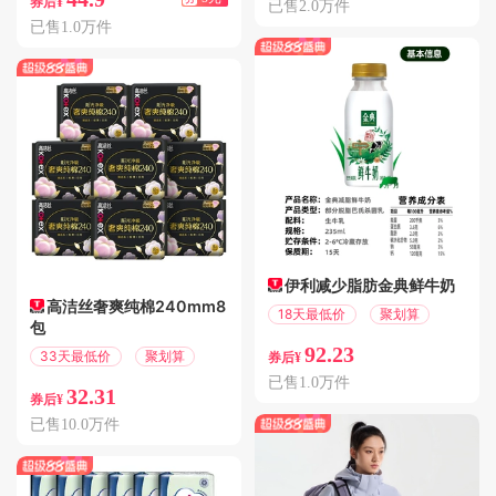
券后¥
已售2.0万件
已售1.0万件
伊利减少脂肪金典鲜牛奶
高洁丝奢爽纯棉240mm8
18天最低价
聚划算
包
92.23
33天最低价
聚划算
券后¥
已售1.0万件
32.31
券后¥
已售10.0万件