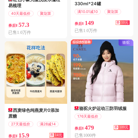
330ml*24罐
易梳理
满10.01减10
聚划算
40天最低价
聚划算
149
券
10元
57.3
券后¥
券后¥
已售1.0万件
已售1.0万件
骆驼
骆驼火炉运动三防羽绒服
西麦绿色纯燕麦片0添加
蔗糖
176天最低价
满669减109
27天最低价
满28减14
479
券
109元
券后¥
15.9
已售1000件
券
14元
券后¥