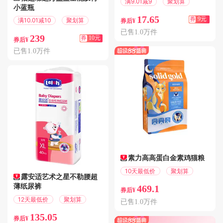
满9.01减9
聚划算
小蓝瓶
17.65
券
9元
满10.01减10
聚划算
券后¥
已售1.0万件
239
券
10元
券后¥
已售1.0万件
素力高高蛋白金素鸡猫粮
10天最低价
聚划算
露安适艺术之星不勒腰超
薄纸尿裤
469.1
券后¥
12天最低价
聚划算
已售1.0万件
135.05
券后¥