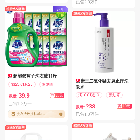
已售2.0万件
超能
超能双离子洗衣液11斤
康王二硫化硒去屑止痒洗
满25.01减25
聚划算
发水
39.9
满10.01减10
聚划算
券
25元
券后¥
已售1.0万件
238
券
10元
券后¥
已售1.0万件
洗衣液热搜榜单TOP1