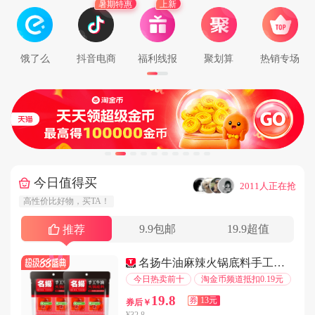
暑期特惠
上新
用户152****5669在3分钟前下单成功
用户153****8942在3分钟前下单成功
用户131****2196在8分钟前下单成功
饿了么
抖音电商
福利线报
聚划算
热销专场
用户131****8865在8分钟前下单成功
用户133****1594在9分钟前下单成功
用户132****7001在4分钟前下单成功
用户137****5636在3分钟前下单成功
用户188****3694在5分钟前下单成功
用户152****1596在9分钟前下单成功
今日值得买
···
2011人正在抢
用户188****1684在4分钟前下单成功
高性价比好物，买TA！
用户134****6913在5分钟前下单成功
9.9包邮
19.9超值
用户137****4629在1分钟前下单成功
推荐
用户183****9034在6分钟前下单成功
名扬牛油麻辣火锅底料手工全型四川风味调料
用户157****8854在1分钟前下单成功
今日热卖前十
淘金币频道抵扣0.19元
用户183****9237在2分钟前下单成功
19.8
券
13元
券后￥
用户185****3628在8分钟前下单成功