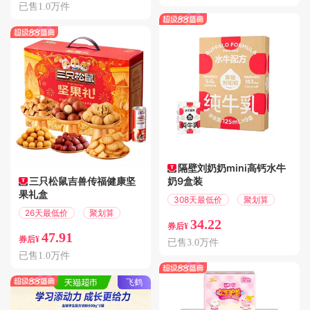
已售1.0万件
隔壁刘奶奶mini高钙水牛
三只松鼠吉兽传福健康坚
奶9盒装
果礼盒
308天最低价
聚划算
26天最低价
聚划算
34.22
券后¥
47.91
券后¥
已售3.0万件
已售1.0万件
飞鹤