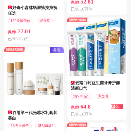
52.81
券后¥
好奇小森林纸尿裤拉拉裤
已售1.0万件
任选
120天最低价
聚划算
77.01
券后¥
已售1.0万件
谷雨
云南白药益生菌牙膏护龈
清新口气
满5.01减5
聚划算
64.8
券
5元
券后¥
谷雨第三代光感水乳套装
已售1.0万件
美白
53天最低价
满309减5