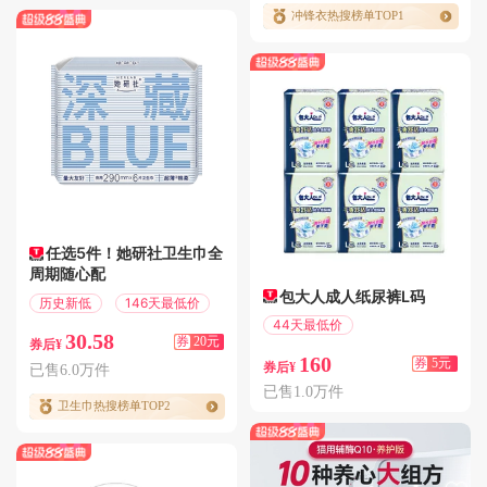
冲锋衣热搜榜单TOP1
任选5件！她研社卫生巾全
周期随心配
包大人成人纸尿裤L码
历史新低
146天最低价
44天最低价
30.58
券
20元
满5.01减5
券后¥
160
券
5元
券后¥
已售6.0万件
已售1.0万件
卫生巾热搜榜单TOP2