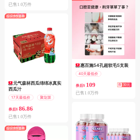
已售1.0万件
惠百施54孔超软毛5支装
40天最低价
满139减30
元气森林西瓜绵绵冰真实
109
券
30元
券后¥
西瓜汁
已售1.0万件
17天最低价
聚划算
86.86
券后¥
已售1.0万件