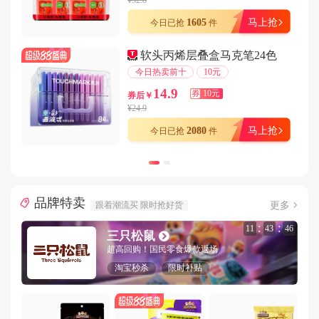
¥32.8
用户186****3620在9分钟前下单成功
1605
马上抢
今日已抢
件
用户182****4958在4分钟前下单成功
软头丙烯层叠盒马克笔24色
用户181****7738在1分钟前下单成功
今日热卖前十
10元
用户159****3752在4分钟前下单成功
14.9
券
10元
券后￥
用户157****1262在3分钟前下单成功
¥24.9
用户182****9415在6分钟前下单成功
2080
马上抢
今日已抢
件
用户188****2216在7分钟前下单成功
用户155****4969在3分钟前下单成功
用户185****6809在6分钟前下单成功
品牌特卖
用户132****8107在9分钟前下单成功
更多
跟着潮流买 限时抢好货
用户133****5432在1分钟前下单成功
:
:
11
43
44
三只松鼠
用户180****3231在3分钟前下单成功
超高回购！国民零食爆款返场
用户133****5017在8分钟前下单成功
淘宝秒杀
限时补贴
用户181****7077在5分钟前下单成功
用户134****9066在4分钟前下单成功