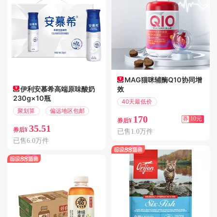
MAG猫咪辅酶Q10协同增
伊利安慕希高端原味酸奶
效
230g×10瓶
40天最低价
满10.01减10
聚划算
偏远地区包邮
170
券
10元
券后¥
35.51
券后¥
已售1.0万件
已售6.0万件