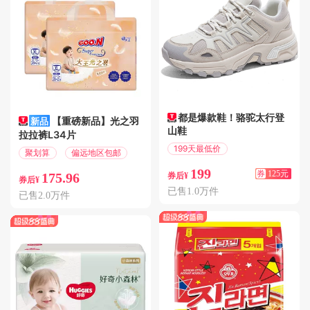
都是爆款鞋！骆驼太行登
【重磅新品】光之羽
山鞋
拉拉裤L34片
199天最低价
聚划算
偏远地区包邮
满369减125
199
券
125元
175.96
券后¥
券后¥
已售1.0万件
已售2.0万件