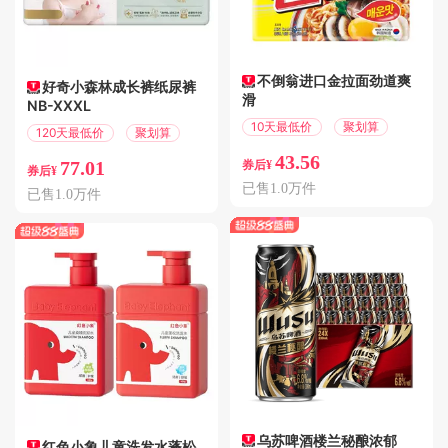
不倒翁进口金拉面劲道爽
好奇小森林成长裤纸尿裤
滑
NB-XXXL
10天最低价
聚划算
120天最低价
聚划算
43.56
77.01
券后¥
券后¥
已售1.0万件
已售1.0万件
乌苏啤酒楼兰秘酿浓郁
红色小象儿童洗发水蓬松