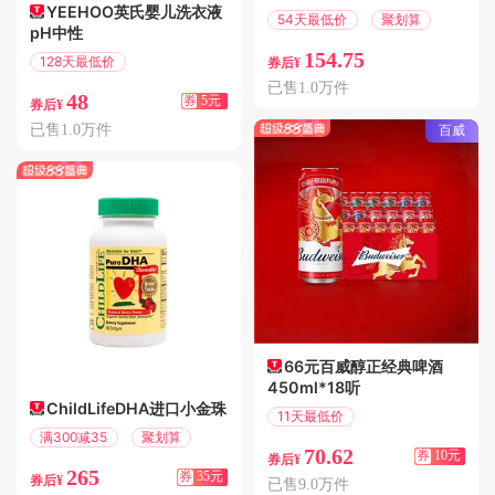
YEEHOO英氏婴儿洗衣液
54天最低价
聚划算
pH中性
154.75
128天最低价
券后¥
满5.01减5
已售1.0万件
48
券
5元
券后¥
已售1.0万件
百威
66元百威醇正经典啤酒
450ml*18听
ChildLifeDHA进口小金珠
11天最低价
满10.01减10
满300减35
聚划算
70.62
券
10元
券后¥
265
券
35元
券后¥
已售9.0万件