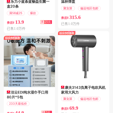
乐力小蓝条蓝畅益生菌一
温杯弹盖
盒20条
聚划算
偏远地区包邮
满58减25
爆款
315.6
券后¥
13.9
券
25元
券后¥
已售1.0万件
已售1.0万件
康夫3143负离子电吹风机
洁云EDI纯水湿巾手口用
家用大风力
80片*5包
聚划算
偏远地区包邮
233天最低价
69.9
满5.01减5
券后¥
44.9
券
5元