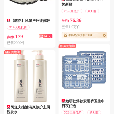
奶新鲜
25天最低价
聚划算
76.36
【骆驼】风擎户外徒步鞋
券后¥
已售1.0万件
314天最低价
满369减145
179
牛奶热搜榜单TOP8
券
145元
券后¥
已售2000件
她研社爆款安睡裤卫生巾
日夜任选
阿道夫控油清爽修护去屑
洗发水
325天最低价
聚划算